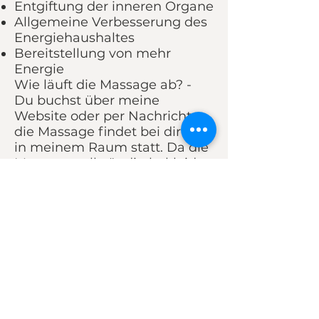
Entgiftung der inneren Organe
Allgemeine Verbesserung des
Energiehaushaltes
Bereitstellung von mehr
Energie
Wie läuft die Massage ab? -
Du buchst über meine
Website oder per Nachricht,
die Massage findet bei dir oder
in meinem Raum statt. Da die
Massage vollständig bekleidet
und auf einer Bodenmatte
stattfindet, wird nicht sehr viel
Equipment benötigt.
Es ist vorteilhaft mehrere Thai
Massage Behandlungen zu
erhalten, daher biete ich gerne
Paketpreise an für 3,5 und 10
Massagen von 60, 90 oder 120