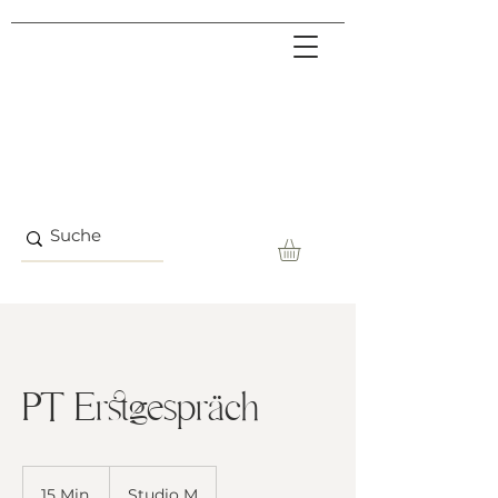
PT Erstgespräch
15 Min.
1
Studio M