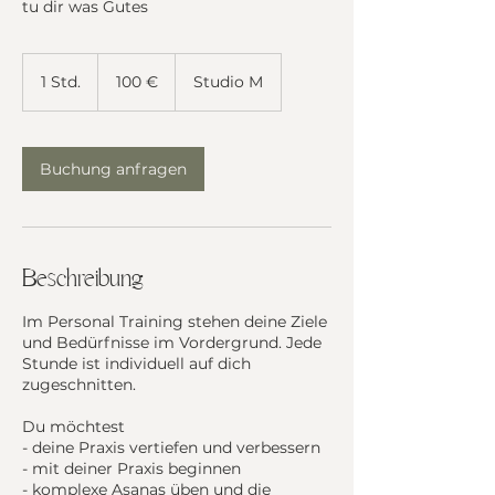
tu dir was Gutes
100
Euro
1 Std.
1
100 €
Studio M
S
t
d
Buchung anfragen
Beschreibung
Im Personal Training stehen deine Ziele
und Bedürfnisse im Vordergrund. Jede
Stunde ist individuell auf dich
zugeschnitten.
Du möchtest​
- deine Praxis vertiefen und verbessern
- mit deiner Praxis beginnen
- komplexe Asanas üben und die