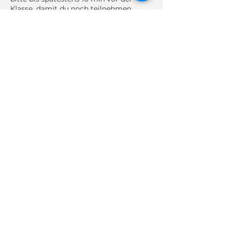
Klasse, damit du noch teilnehmen
kannst.
Für die Teilnahme vor Ort, wähle die
Option 'live'
Du kannst doch nicht teilnehmen?
Bitte storniere spätestens 24h vor dem
Termin, damit andere nachrücken
können. Bis 12h vor dem Termin kannst
du noch umbuchen.
Bei Fragen melde dich jederzeit.
Kontaktangaben
Studio M - Yoga & Healing,
Blumenstraße, Pirmasens, Deutschland