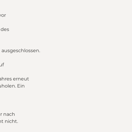
vor
 des
h ausgeschlossen.
uf
ahres erneut
uholen. Ein
r nach
t nicht.