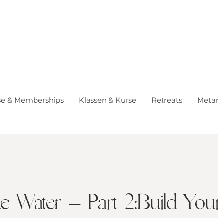
se & Memberships
Klassen & Kurse
Retreats
Metan
ke Water – Part 2:Build You