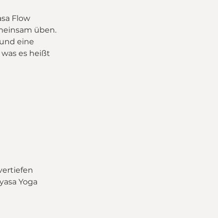
asa Flow
emeinsam üben.
 und eine
 was es heißt
vertiefen
nyasa Yoga