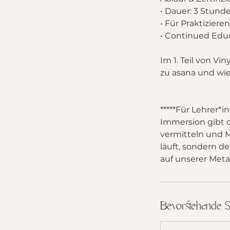
• Dauer: 3 Stund
• Für Praktizier
• Continued Edu
Im 1. Teil von Vi
zu asana und wie
*****Für Lehrer*
Immersion gibt di
vermitteln und M
läuft, sondern d
auf unserer Meta
Bevorstehende S