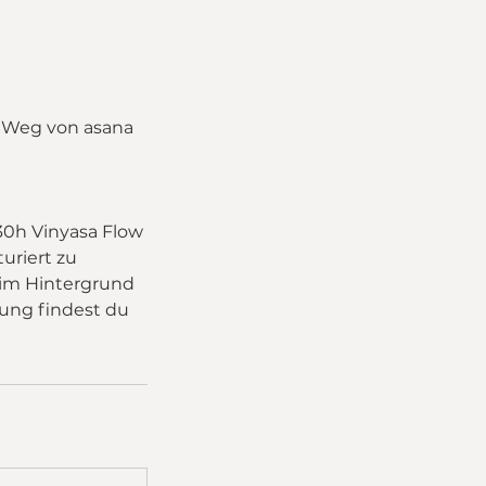
en Weg von asana
 30h Vinyasa Flow
turiert zu
r im Hintergrund
hung findest du