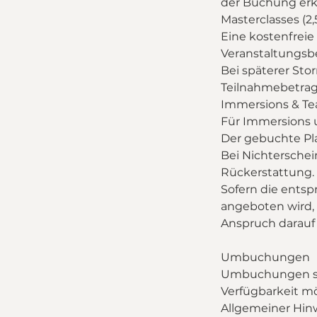
der Buchung erkl
Masterclasses (2,
Eine kostenfreie 
Veranstaltungsb
Bei späterer Sto
Teilnahmebetrag
Immersions & Tea
Für Immersions u
Der gebuchte Pla
Bei Nichtersche
Rückerstattung.
Sofern die ents
angeboten wird, 
Anspruch darauf 
Umbuchungen
Umbuchungen sin
Verfügbarkeit m
Allgemeiner Hin