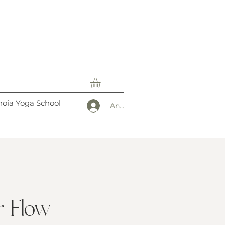
oia Yoga School
Anmelden
r Flow